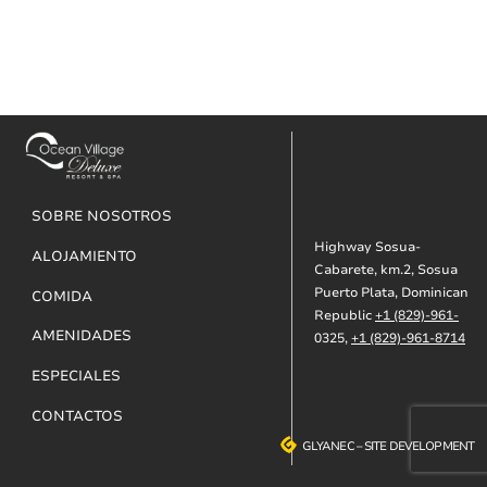
Footer
SOBRE NOSOTROS
Highway Sosua-
ALOJAMIENTO
Cabarete, km.2, Sosua
Puerto Plata, Dominican
COMIDA
Republic
+1 (829)-961-
AMENIDADES
0325,
+1 (829)-961-8714
ESPECIALES
CONTACTOS
GLYANEC
GLYANEC
–
–
SITE DEVELOPMENT
SITE DEVELOPMENT