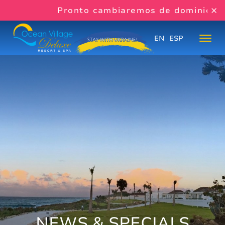
Pronto cambiaremos de dominio:
www
EN
ESP
NEWS & SPECIALS